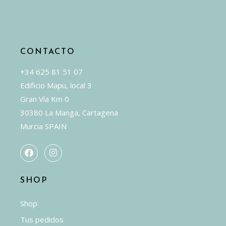
pueden
elegir
en
la
CONTACTO
página
de
+34 625 81 51 07
producto
Edificio Mapu, local 3
Gran Vía Km 0
30380 La Manga, Cartagena
Murcia SPAIN
SHOP
Shop
Tus pedidos