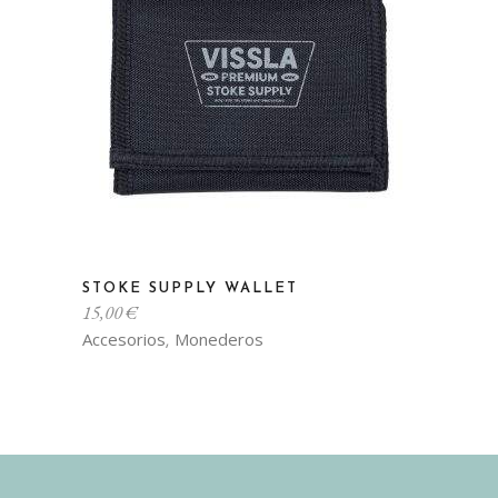
Este
STOKE SUPPLY WALLET
producto
15,00
€
tiene
Accesorios
Monederos
,
múltiples
variantes.
Las
opciones
se