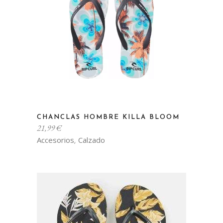
elegir
en
la
página
de
producto
Este
CHANCLAS HOMBRE KILLA BLOOM
producto
21,99
€
tiene
Accesorios
Calzado
,
múltiples
variantes.
Las
opciones
se
pueden