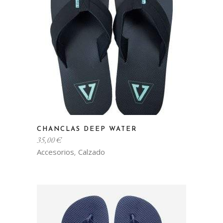
Este
CHANCLAS DEEP WATER
producto
35,00
€
tiene
Accesorios
Calzado
,
múltiples
variantes.
Las
opciones
se