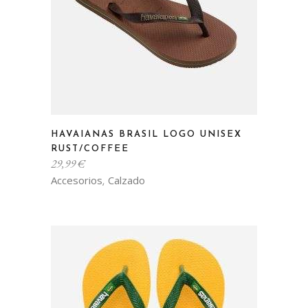
la
página
de
producto
Este
HAVAIANAS BRASIL LOGO UNISEX
producto
RUST/COFFEE
tiene
29,99
€
múltiples
Accesorios
Calzado
,
variantes.
Las
opciones
se
pueden
elegir
en