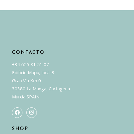
la
página
de
producto
CONTACTO
+34 625 81 51 07
Edificio Mapu, local 3
Gran Vía Km 0
30380 La Manga, Cartagena
Murcia SPAIN
SHOP