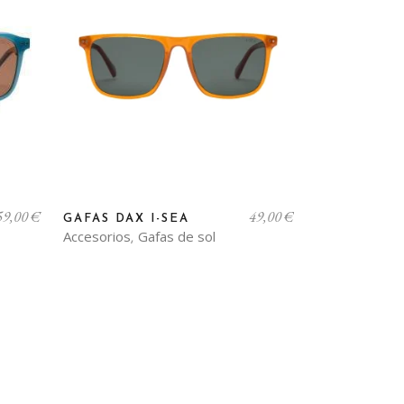
pueden
elegir
en
la
página
de
producto
59,00
€
49,00
€
GAFAS DAX I-SEA
Accesorios
Gafas de sol
,