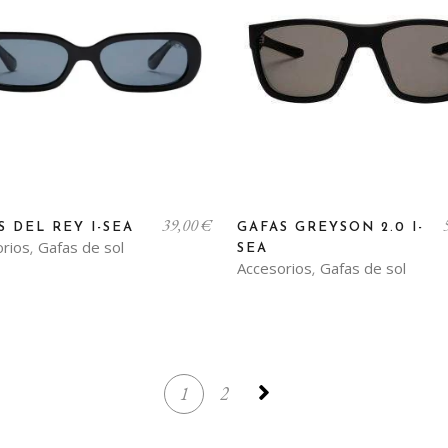
39,00
€
S DEL REY I-SEA
GAFAS GREYSON 2.0 I-
orios
Gafas de sol
,
SEA
Accesorios
Gafas de sol
,
1
2