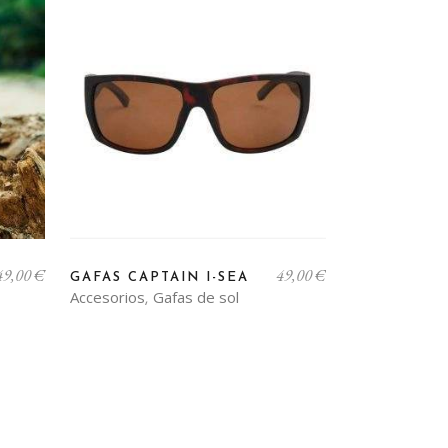
Este
49,00
€
49,00
€
producto
GAFAS CAPTAIN I-SEA
Accesorios
Gafas de sol
,
tiene
múltiples
variantes.
Las
opciones
se