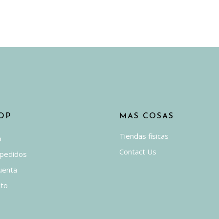
OP
MAS COSAS
Tiendas físicas
p
Contact Us
 pedidos
uenta
ito