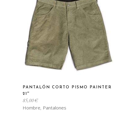
pueden
elegir
en
la
página
de
producto
Este
PANTALÓN CORTO PISMO PAINTER
producto
21″
tiene
85,00
€
múltiples
Hombre
Pantalones
,
variantes.
Las
opciones