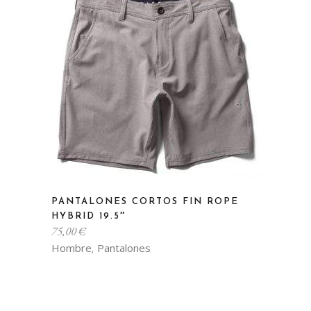
se
pueden
elegir
en
la
página
de
producto
Este
PANTALONES CORTOS FIN ROPE
producto
HYBRID 19.5″
tiene
75,00
€
múltiples
Hombre
Pantalones
,
variantes.
Las
opciones