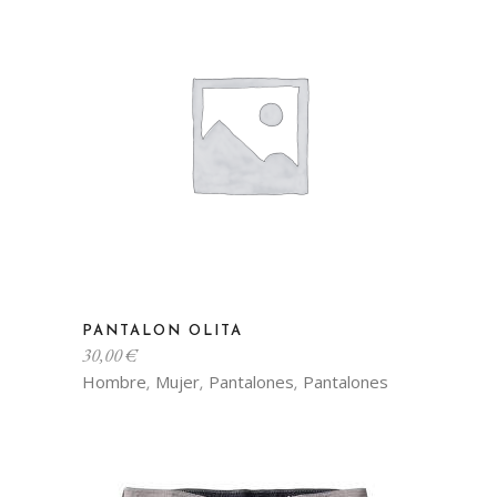
se
pueden
elegir
en
la
página
de
producto
Este
PANTALON OLITA
producto
30,00
€
tiene
Hombre
Mujer
Pantalones
Pantalones
,
,
,
múltiples
variantes.
Las
opciones