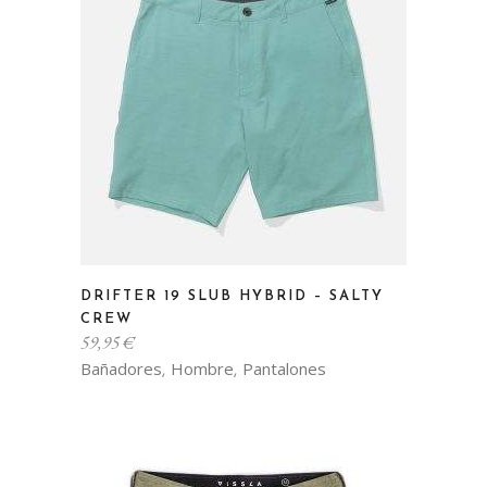
pueden
elegir
en
la
página
de
producto
Este
DRIFTER 19 SLUB HYBRID – SALTY
producto
CREW
tiene
59,95
€
múltiples
Bañadores
Hombre
Pantalones
,
,
variantes.
Las
opciones
se