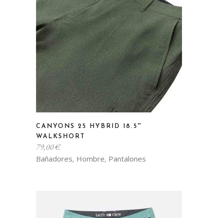
Este
CANYONS 25 HYBRID 18.5″
producto
WALKSHORT
tiene
79,00
€
múltiples
Bañadores
Hombre
Pantalones
,
,
variantes.
Las
opciones
se