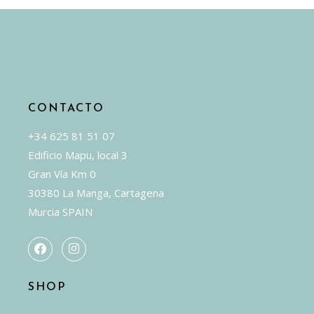
se
pueden
elegir
en
la
página
CONTACTO
de
producto
+34 625 81 51 07
Edificio Mapu, local 3
Gran Vía Km 0
30380 La Manga, Cartagena
Murcia SPAIN
SHOP