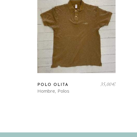
Este
35,00
€
producto
POLO OLITA
Hombre
Polos
,
tiene
múltiples
variantes.
Las
opciones
se