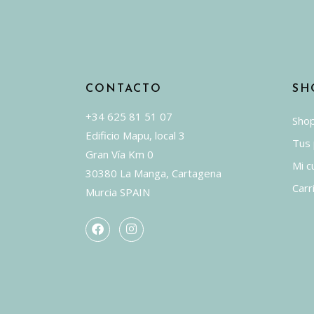
pueden
elegir
en
la
página
CONTACTO
SH
de
+34 625 81 51 07
producto
Sho
Edificio Mapu, local 3
Tus
Gran Vía Km 0
Mi c
30380 La Manga, Cartagena
Carr
Murcia SPAIN