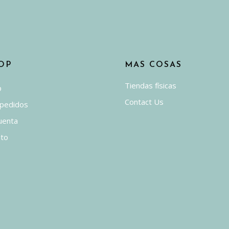
OP
MAS COSAS
Tiendas físicas
p
Contact Us
 pedidos
uenta
ito