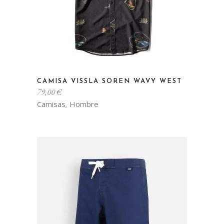
Este
CAMISA VISSLA SOREN WAVY WEST
producto
79,00
€
tiene
Camisas
Hombre
,
múltiples
variantes.
Las
opciones
se
pueden
elegir
en
la