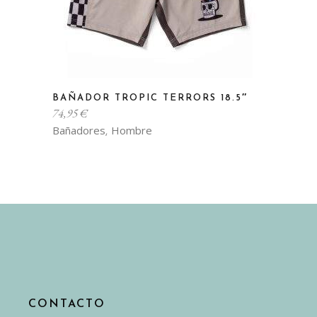
de
producto
Este
BAÑADOR TROPIC TERRORS 18.5″
producto
74,95
€
tiene
Bañadores
Hombre
,
múltiples
variantes.
Las
opciones
se
pueden
elegir
en
la
CONTACTO
página