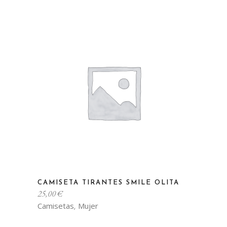
Las
opciones
se
pueden
elegir
en
la
página
de
producto
Este
CAMISETA TIRANTES SMILE OLITA
producto
25,00
€
tiene
Camisetas
Mujer
,
múltiples
variantes.