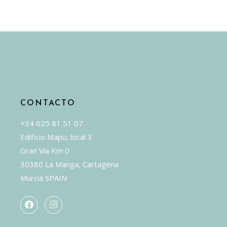
Las
opciones
se
pueden
elegir
en
la
CONTACTO
página
de
+34 625 81 51 07
producto
Edificio Mapu, local 3
Gran Vía Km 0
30380 La Manga, Cartagena
Murcia SPAIN