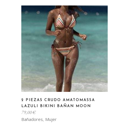
opciones
se
pueden
elegir
en
la
página
de
producto
Este
2 PIEZAS CRUDO AMATOMASSA
producto
LAZULI BIKINI BAÑAN MOON
tiene
79,00
€
múltiples
Bañadores
Mujer
,
variantes.