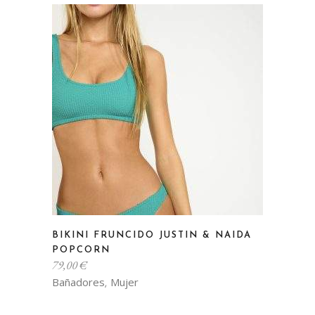
Las
opciones
se
pueden
elegir
en
la
página
de
producto
Este
BIKINI FRUNCIDO JUSTIN & NAIDA
producto
POPCORN
tiene
79,00
€
múltiples
Bañadores
Mujer
,
variantes.
Las