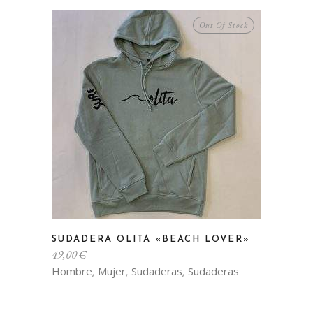
Out Of Stock
Este
SUDADERA OLITA «BEACH LOVER»
producto
49,00
€
tiene
Hombre
Mujer
Sudaderas
Sudaderas
,
,
,
múltiples
variantes.