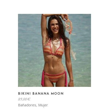
Este
BIKINI BANANA MOON
producto
89,00
€
tiene
Bañadores
Mujer
,
múltiples