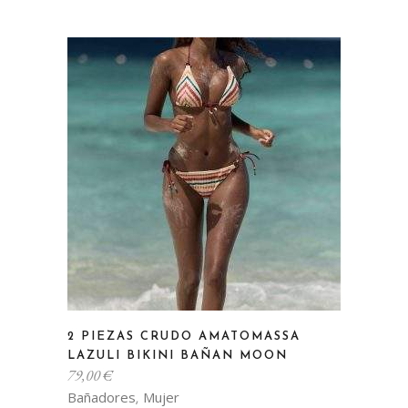
variantes.
Las
opciones
se
pueden
elegir
en
la
página
de
producto
Este
2 PIEZAS CRUDO AMATOMASSA
producto
LAZULI BIKINI BAÑAN MOON
tiene
79,00
€
múltiples
Bañadores
Mujer
,