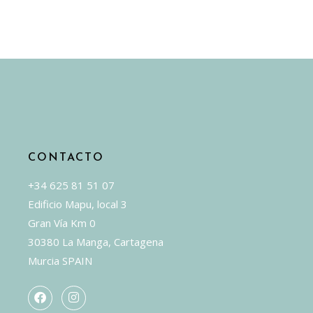
variantes.
Las
opciones
se
pueden
elegir
en
la
CONTACTO
página
de
+34 625 81 51 07
producto
Edificio Mapu, local 3
Gran Vía Km 0
30380 La Manga, Cartagena
Murcia SPAIN