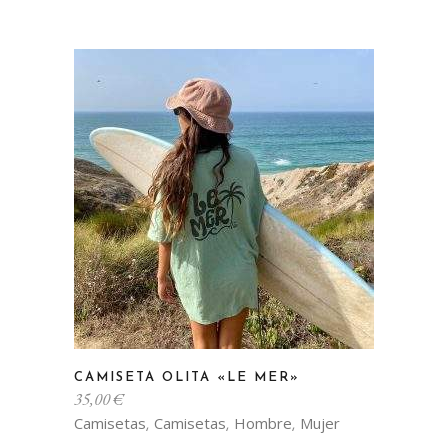
variantes.
Las
opciones
se
pueden
elegir
en
la
página
de
producto
Este
CAMISETA OLITA «LE MER»
producto
35,00
€
tiene
Camisetas
Camisetas
Hombre
Mujer
,
,
,
múltiples