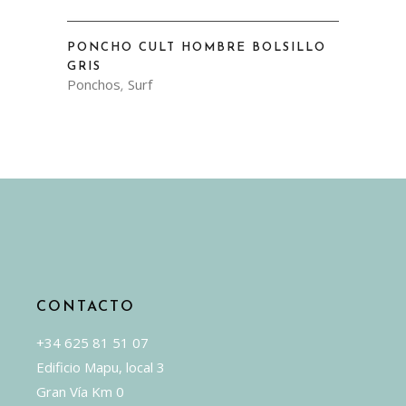
Este
PONCHO CULT HOMBRE BOLSILLO
producto
GRIS
tiene
Ponchos
Surf
,
múltiples
variantes.
Las
opciones
se
pueden
elegir
en
la
CONTACTO
página
de
+34 625 81 51 07
producto
Edificio Mapu, local 3
Gran Vía Km 0