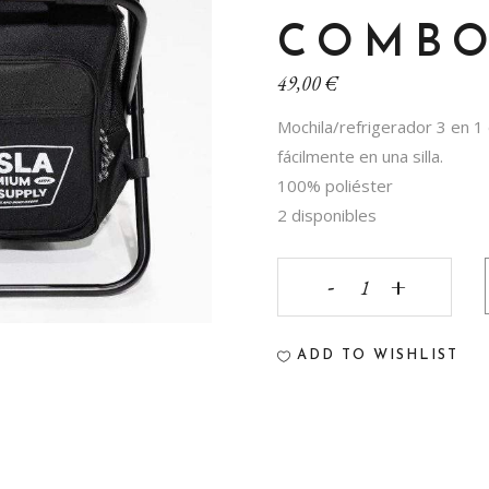
COMB
49,00
€
Mochila/refrigerador 3 en 1 
fácilmente en una silla.
100% poliéster
2 disponibles
Stoke
Supply
ADD TO WISHLIST
Backpack
Chair
Combo