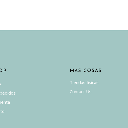
OP
MAS COSAS
Tiendas físicas
p
Contact Us
 pedidos
uenta
ito