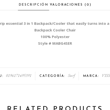
quantity
DESCRIPCIÓN
VALORACIONES (0)
rip essential 3 in 1 Backpack/Cooler that easily turns into a 
Backpack Cooler Chair
100% Polyester
Style # MABG4SER
0196171495391
Surf
VIS
U:
CATEGORÍA:
MARCA:
RELATED PRODUCTS