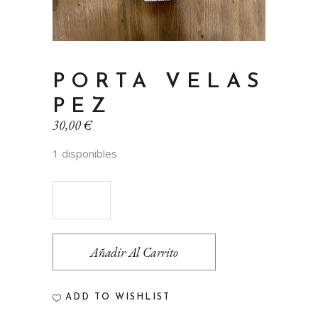
PORTA VELAS
PEZ
30,00
€
1 disponibles
Porta
velas
Añadir Al Carrito
pez
quantity
ADD TO WISHLIST