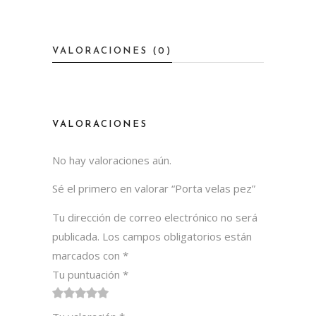
VALORACIONES (0)
VALORACIONES
No hay valoraciones aún.
Sé el primero en valorar “Porta velas pez”
Tu dirección de correo electrónico no será
publicada.
Los campos obligatorios están
marcados con
*
Tu puntuación
*
1
2 de
3 de 5
4 de 5
5 de 5