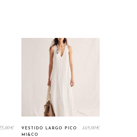
Este
25,00
€
169,00
€
producto
VESTIDO LARGO PICO
MI&CO
tiene