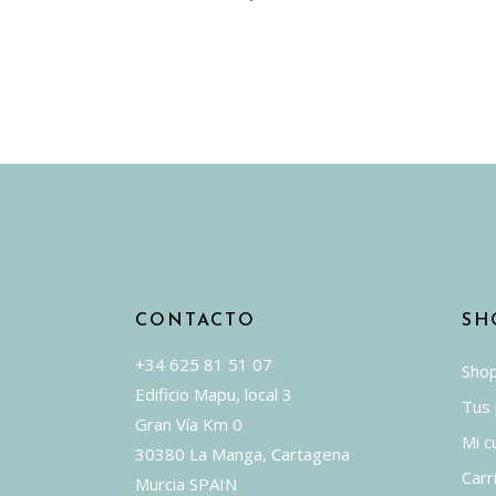
múltipl
variant
Las
opcion
se
puede
elegir
en
la
págin
de
CONTACTO
SH
produc
+34 625 81 51 07
Sho
Edificio Mapu, local 3
Tus
Gran Vía Km 0
Mi c
30380 La Manga, Cartagena
Carr
Murcia SPAIN