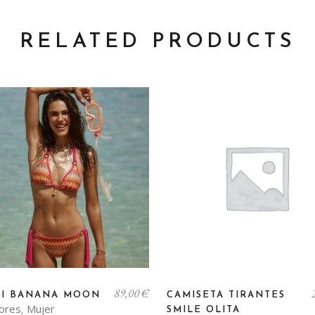
RELATED PRODUCTS
Este
89,00
€
to
producto
NI BANANA MOON
CAMISETA TIRANTES
ores
Mujer
,
SMILE OLITA
tiene