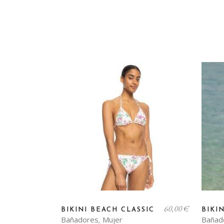
Este
60,00
€
produc
BIKINI BEACH CLASSIC
BIKI
Bañadores
Mujer
Bañad
,
tiene