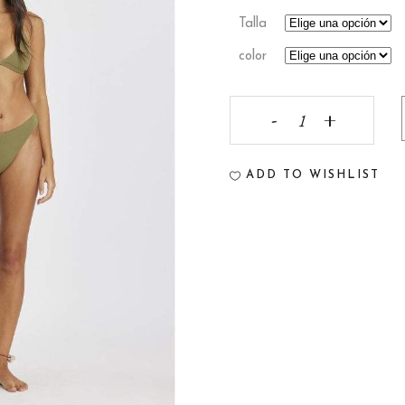
Talla
color
SET
BIKINI
ADD TO WISHLIST
SISSTR
quantity