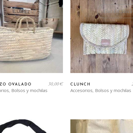
Out Of Stock
Out Of Stock
30,00
€
ZO OVALADO
CLUNCH
orios
Bolsos y mochilas
Accesorios
Bolsos y mochilas
,
,