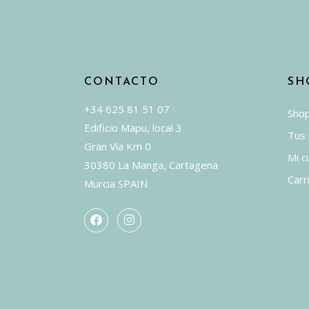
elegir
en
la
página
de
CONTACTO
SH
producto
+34 625 81 51 07
Sho
Edificio Mapu, local 3
Tus
Gran Vía Km 0
Mi c
30380 La Manga, Cartagena
Carr
Murcia SPAIN