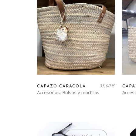
pueden
Out Of Stock
elegir
en
la
página
de
producto
35,00
€
CAPAZO CARACOLA
CAPA
Accesorios
Bolsos y mochilas
Acces
,