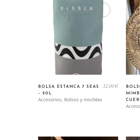
Out Of Stock
Este
32,00
€
producto
BOLSA ESTANCA 7 SEAS
BOL
– 20L
MIMB
tiene
Accesorios
Bolsos y mochilas
,
CUE
múltiples
Acces
variantes.
Las
opciones
se