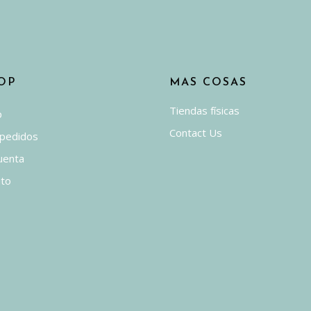
OP
MAS COSAS
Tiendas físicas
p
Contact Us
 pedidos
uenta
ito