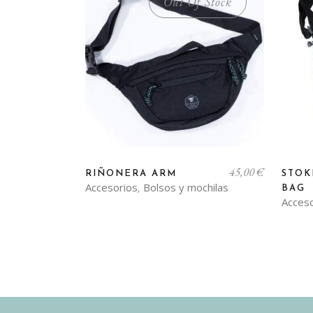
Out Of Stock
Este
45,00
€
producto
RIÑONERA ARM
STOK
Accesorios
Bolsos y mochilas
,
BAG
tiene
Acces
múltiples
variantes.
Las
opciones
se
pueden