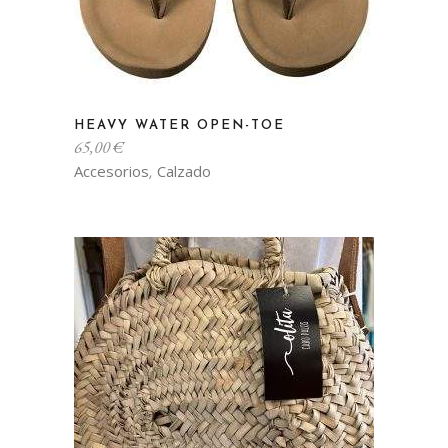
Este
HEAVY WATER OPEN-TOE
producto
65,00
€
tiene
Accesorios
Calzado
,
múltiples
variantes.
Las
opciones
se
pueden
elegir
en
la
página
de