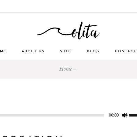
ME
ABOUT US
SHOP
BLOG
CONTACT
Home
Util
00:00
las
tecl
de