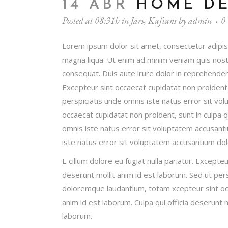
14 ABR
HOME DE
Posted at 08:31h
in
Jars
,
Kaftans
by
admin
0
Lorem ipsum dolor sit amet, consectetur adipisi
magna liqua. Ut enim ad minim veniam quis nostr
consequat. Duis aute irure dolor in reprehenderit
Excepteur sint occaecat cupidatat non proident, 
perspiciatis unde omnis iste natus error sit v
occaecat cupidatat non proident, sunt in culpa q
omnis iste natus error sit voluptatem accusant
iste natus error sit voluptatem accusantium d
E cillum dolore eu fugiat nulla pariatur. Excepteu
deserunt mollit anim id est laborum. Sed ut per
doloremque laudantium, totam xcepteur sint occa
anim id est laborum. Culpa qui officia deserunt m
laborum.