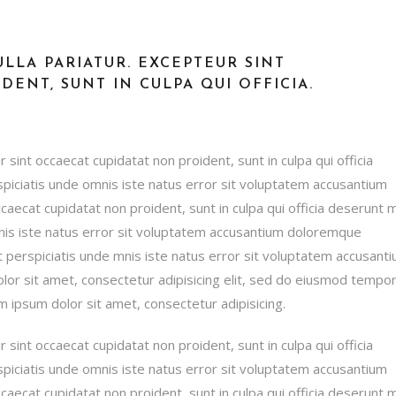
LLA PARIATUR. EXCEPTEUR SINT
ENT, SUNT IN CULPA QUI OFFICIA.
r sint occaecat cupidatat non proident, sunt in culpa qui officia
spiciatis unde omnis iste natus error sit voluptatem accusantium
ecat cupidatat non proident, sunt in culpa qui officia deserunt mo
mnis iste natus error sit voluptatem accusantium doloremque
ut perspiciatis unde mnis iste natus error sit voluptatem accusant
or sit amet, consectetur adipisicing elit, sed do eiusmod tempo
m ipsum dolor sit amet, consectetur adipisicing.
r sint occaecat cupidatat non proident, sunt in culpa qui officia
spiciatis unde omnis iste natus error sit voluptatem accusantium
ecat cupidatat non proident, sunt in culpa qui officia deserunt mo