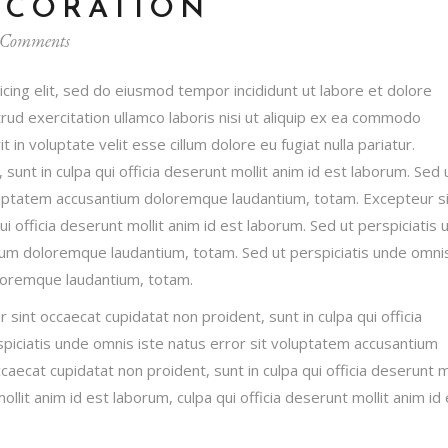
CORATION
flec
 Comments
arri
par
cing elit, sed do eiusmod tempor incididunt ut labore et dolore
aum
ud exercitation ullamco laboris nisi ut aliquip ex ea commodo
o
 in voluptate velit esse cillum dolore eu fugiat nulla pariatur.
dis
sunt in culpa qui officia deserunt mollit anim id est laborum. Sed 
el
oluptatem accusantium doloremque laudantium, totam. Excepteur s
vol
ui officia deserunt mollit anim id est laborum. Sed ut perspiciatis
ium doloremque laudantium, totam. Sed ut perspiciatis unde omni
oloremque laudantium, totam.
r sint occaecat cupidatat non proident, sunt in culpa qui officia
spiciatis unde omnis iste natus error sit voluptatem accusantium
ecat cupidatat non proident, sunt in culpa qui officia deserunt mo
ollit anim id est laborum, culpa qui officia deserunt mollit anim id