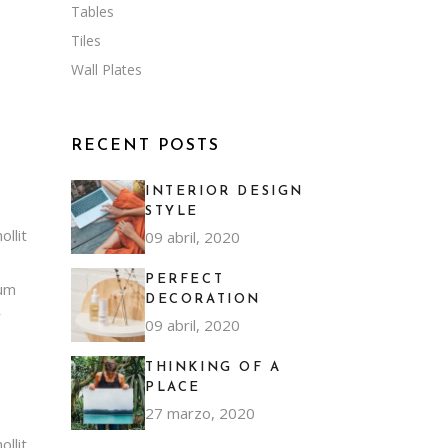
Tables
Tiles
Wall Plates
RECENT POSTS
INTERIOR DESIGN
STYLE
llit
09 abril, 2020
PERFECT
ium
DECORATION
r
09 abril, 2020
THINKING OF A
PLACE
27 marzo, 2020
llit