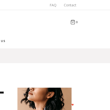
FAQ
Contact
0
 US
iza
as