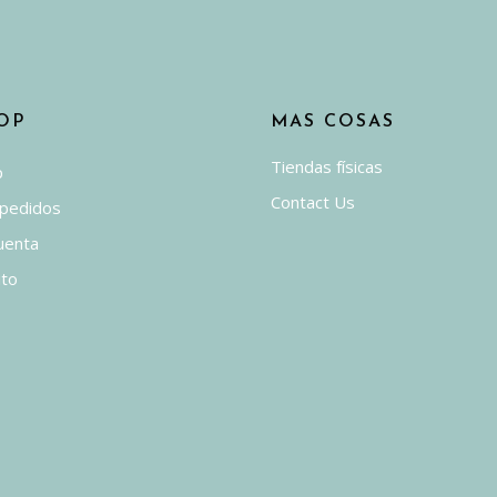
OP
MAS COSAS
Tiendas físicas
p
Contact Us
 pedidos
uenta
ito