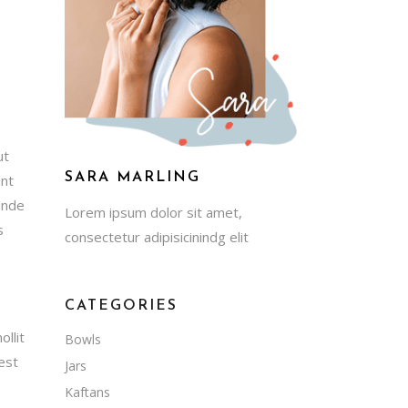
ha
ba/abajo
a
entar
minuir
ut
SARA MARLING
int
umen.
 unde
Lorem ipsum dolor sit amet,
s
consectetur adipisicinindg elit
CATEGORIES
llit
Bowls
 est
Jars
Kaftans