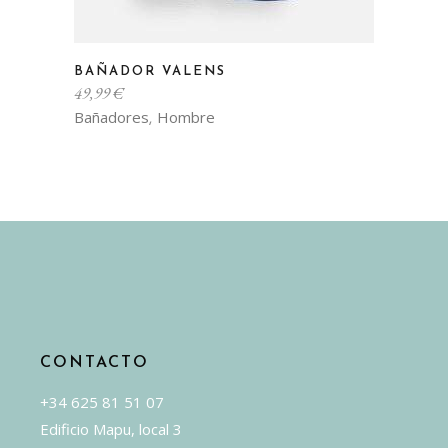
Este
BAÑADOR VALENS
producto
49,99
€
tiene
Bañadores
Hombre
,
múltiples
variantes.
Las
opciones
se
pueden
elegir
en
la
CONTACTO
página
de
+34 625 81 51 07
producto
Edificio Mapu, local 3