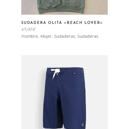
Este
SUDADERA OLITA «BEACH LOVER»
producto
49,00
€
tiene
Hombre
Mujer
Sudaderas
Sudaderas
,
,
,
múltiples
variantes.
Las
opciones
se
pueden
elegir
en
la
página
de
producto