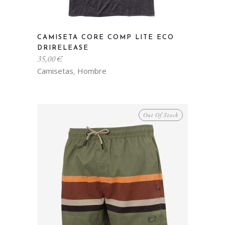
Este
CAMISETA CORE COMP LITE ECO
producto
DRIRELEASE
tiene
35,00
€
múltiples
Camisetas
Hombre
,
variantes.
Las
opciones
Out Of Stock
se
pueden
elegir
en
la
página
de
producto