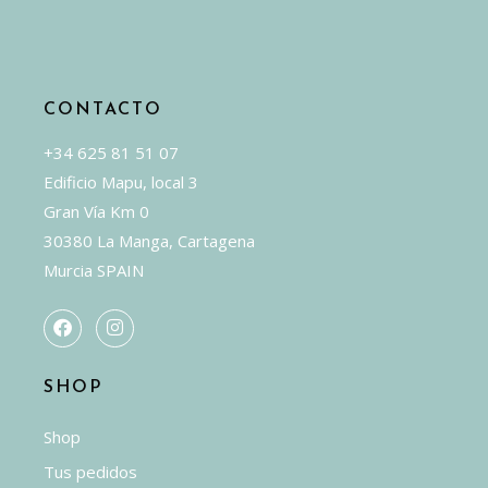
pueden
elegir
en
la
CONTACTO
página
de
+34 625 81 51 07
producto
Edificio Mapu, local 3
Gran Vía Km 0
30380 La Manga, Cartagena
Murcia SPAIN
SHOP
Shop
Tus pedidos