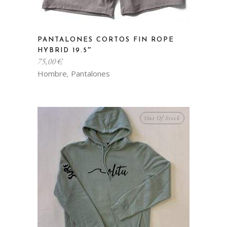
Este
PANTALONES CORTOS FIN ROPE
producto
HYBRID 19.5″
tiene
75,00
€
múltiples
Hombre
Pantalones
,
variantes.
Las
opciones
Out Of Stock
se
pueden
elegir
en
la
página
de
producto