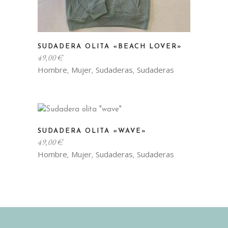
Este
SUDADERA OLITA «BEACH LOVER»
producto
49,00
€
tiene
Hombre
Mujer
Sudaderas
Sudaderas
,
,
,
múltiples
variantes.
Las
opciones
Este
se
SUDADERA OLITA «WAVE»
producto
49,00
€
pueden
tiene
Hombre
Mujer
Sudaderas
Sudaderas
,
,
,
elegir
múltiples
en
variantes.
la
Las
página
opciones
de
se
producto