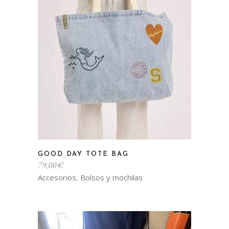
opciones
se
pueden
elegir
en
la
página
de
producto
GOOD DAY TOTE BAG
79,00
€
Accesorios
Bolsos y mochilas
,