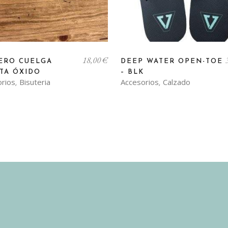
Este
18,00
€
producto
ERO CUELGA
DEEP WATER OPEN-TOE
TA ÓXIDO
– BLK
tiene
orios
Bisuteria
Accesorios
Calzado
,
,
múltiples
variantes.
Las
opciones
se
pueden
elegir
en
la
página
de