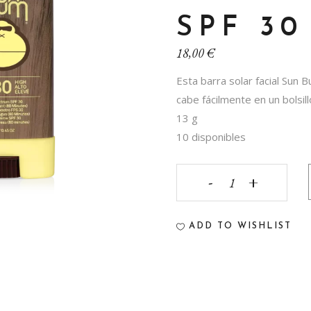
SPF 30
18,00
€
Esta barra solar facial Sun
cabe fácilmente en un bolsil
13 g
10 disponibles
STICK
SOLAR
ADD TO WISHLIST
DE
CARA
Sun