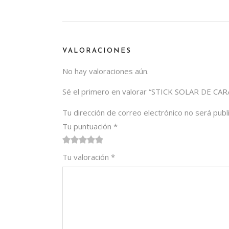
VALORACIONES
No hay valoraciones aún.
Sé el primero en valorar “STICK SOLAR DE CA
Tu dirección de correo electrónico no será publ
Tu puntuación
*
1
2 de
3 de 5
4 de 5
5 de 5
Tu valoración
*
de
5
estrellas
estrellas
estrellas
5
estrellas
estrellas