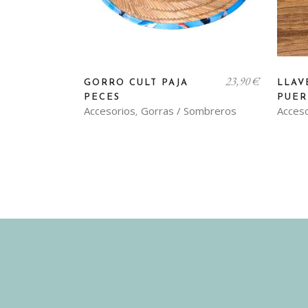
Este
23,90
€
producto
GORRO CULT PAJA
LLAV
PECES
PUER
tiene
Accesorios
Gorras / Sombreros
Acces
,
múltiples
variantes.
Las
opciones
se
pueden
elegir
en
la
página
de