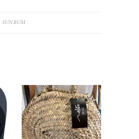
SUN BUM
: