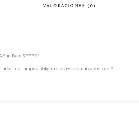
Bum
VALORACIONES (0)
SPF
30
quantity
RA Sun Bum SPF 30”
icada.
Los campos obligatorios están marcados con
*