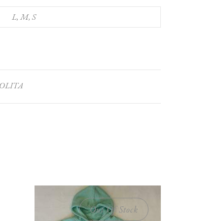
L, M, S
OLITA
Out Of Stock