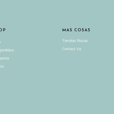
producto
to
OP
MAS COSAS
Tiendas físicas
p
Contact Us
 pedidos
uenta
ito