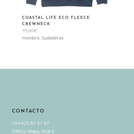
Este
COASTAL LIFE ECO FLEECE
producto
CREWNECK
tiene
59,00
€
múltiples
Hombre
Sudaderas
,
variantes.
Las
opciones
se
pueden
elegir
en
la
página
CONTACTO
de
producto
+34 625 81 51 07
Edificio Mapu, local 3