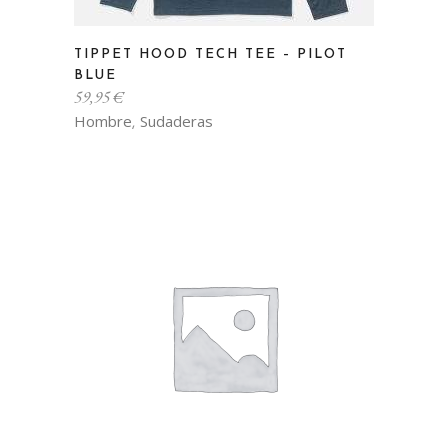
Este
TIPPET HOOD TECH TEE – PILOT
producto
BLUE
tiene
59,95
€
múltiples
Hombre
Sudaderas
,
variantes.
Las
opciones
se
pueden
elegir
en
la
página
de
producto