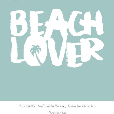
© 2024
©Estudio delaRocha.
, Todos los Derechos
Reservados