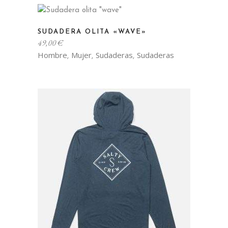
Este
SUDADERA OLITA «WAVE»
producto
49,00
€
tiene
Hombre
Mujer
Sudaderas
Sudaderas
,
,
,
múltiples
variantes.
Las
opciones
se
pueden
elegir
en
la
página
de
producto