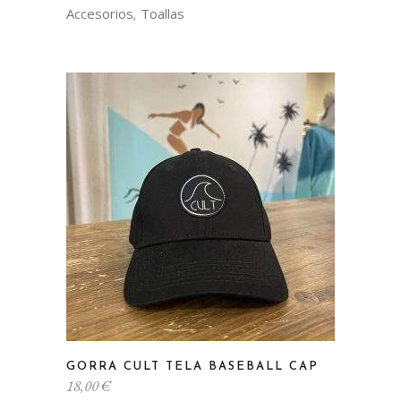
múltiples
Accesorios
Toallas
,
variantes.
Las
opciones
se
pueden
elegir
en
la
página
de
producto
GORRA CULT TELA BASEBALL CAP
18,00
€