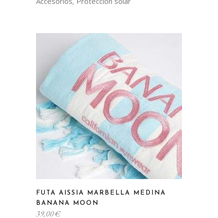
Accesorios
Protección solar
,
Este
FUTA AISSIA MARBELLA MEDINA
producto
BANANA MOON
tiene
39,00
€