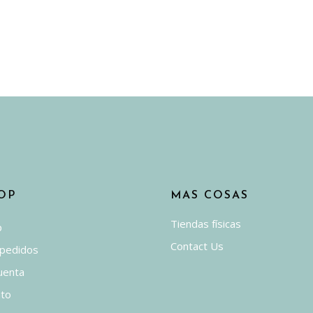
OP
MAS COSAS
Tiendas físicas
p
Contact Us
 pedidos
uenta
ito