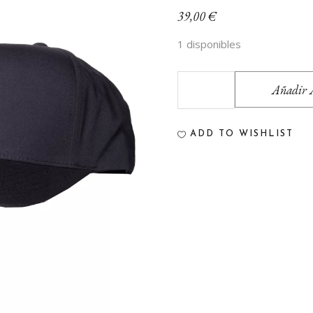
39,00
€
1 disponibles
Añadir A
Gorra
Vissla
ADD TO WISHLIST
Negra
quantity