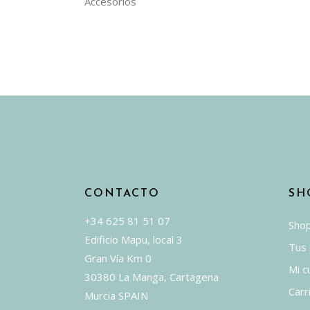
Accesorios
CONTACTO
SH
+34 625 81 51 07
Sho
Edificio Mapu, local 3
Tus
Gran Vía Km 0
Mi c
30380 La Manga, Cartagena
Carr
Murcia SPAIN