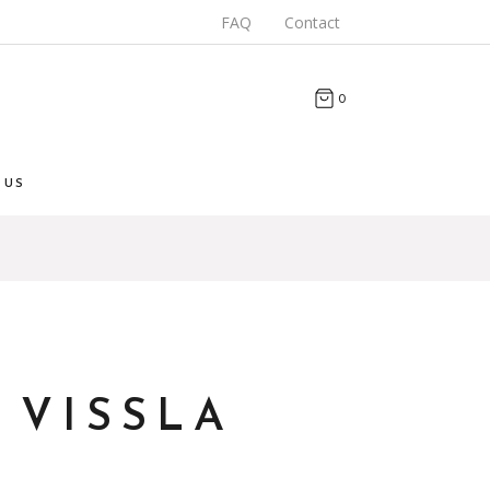
FAQ
Contact
0
 US
 VISSLA